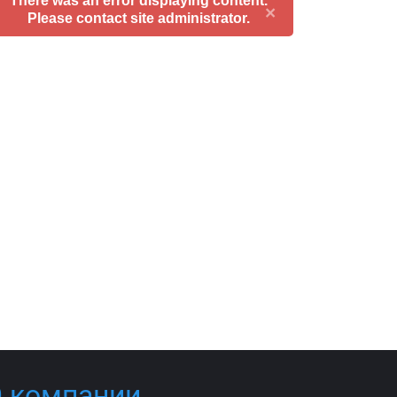
There was an error displaying content.
×
Please contact site administrator.
 компании